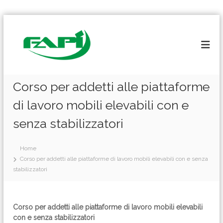
S
a
l
t
a
a
l
Corso per addetti alle piattaforme
c
di lavoro mobili elevabili con e
o
n
senza stabilizzatori
t
e
n
Home
u
Corso per addetti alle piattaforme di lavoro mobili elevabili con e senza
t
stabilizzatori
o
Corso per addetti alle piattaforme di lavoro mobili elevabili
con e senza stabilizzatori