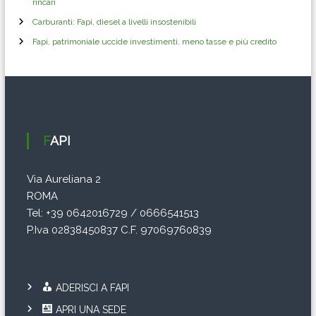
rincari
Carburanti: Fapi, diesel a livelli insostenibili
Fapi, patrimoniale uccide investimenti, meno tasse e più credito
FAPI
Via Aureliana 2
ROMA
Tel: +39 0642016729 / 0666541513
P.Iva 02838450837 C.F. 97069760839
ADERISCI A FAPI
APRI UNA SEDE