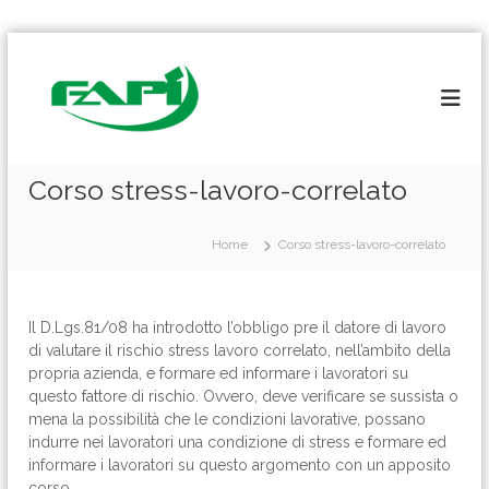
S
a
l
t
a
a
l
Corso stress-lavoro-correlato
c
o
Home
Corso stress-lavoro-correlato
n
t
e
n
Il D.Lgs.81/08 ha introdotto l’obbligo pre il datore di lavoro
u
di valutare il rischio stress lavoro correlato, nell’ambito della
t
propria azienda, e formare ed informare i lavoratori su
o
questo fattore di rischio. Ovvero, deve verificare se sussista o
mena la possibilità che le condizioni lavorative, possano
indurre nei lavoratori una condizione di stress e formare ed
informare i lavoratori su questo argomento con un apposito
corso.