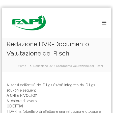
S
a
l
t
a
a
l
Redazione DVR-Documento
c
Valutazione dei Rischi
o
n
t
Home
Redazione DVR-Documento Valutazione dei Rischi
e
n
u
t
Ai sensi dell’art.28 del D.Lgs 81/08 integrato dal D.Lgs
o
106/09 e seguenti
A CHI E’ RIVOLTO?
Al datore di lavoro
OBIETTIVI
Il DVR ha l’obiettivo di effettuare una valutazione globale e