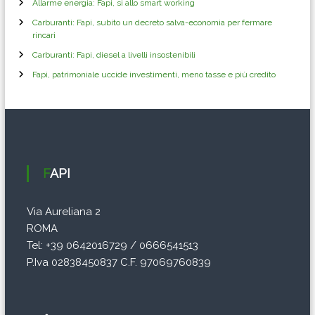
Allarme energia: Fapi, si allo smart working
Carburanti: Fapi, subito un decreto salva-economia per fermare
rincari
Carburanti: Fapi, diesel a livelli insostenibili
Fapi, patrimoniale uccide investimenti, meno tasse e più credito
FAPI
Via Aureliana 2
ROMA
Tel: +39 0642016729 / 0666541513
P.Iva 02838450837 C.F. 97069760839