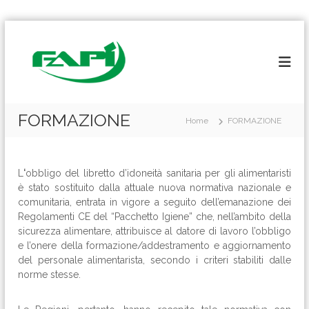
S
a
l
t
a
a
l
FORMAZIONE
Home
FORMAZIONE
c
o
n
t
L
‘
obbligo del libretto d’idoneità sanitaria per gli alimentaristi
e
è stato sostituito dalla attuale nuova normativa nazionale e
n
comunitaria, entrata in vigore a seguito dell’emanazione dei
u
Regolamenti CE del “Pacchetto Igiene” che, nell’ambito della
t
sicurezza alimentare, attribuisce al datore di lavoro l’obbligo
o
e l’onere della formazione/addestramento e aggiornamento
del personale alimentarista, secondo i criteri stabiliti dalle
norme stesse.