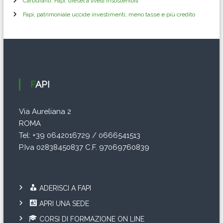
Carburanti: Fapi, diesel a livelli insostenibili
Fapi, patrimoniale uccide investimenti, meno tasse e più credito
FAPI
Via Aureliana 2
ROMA
Tel: +39 0642016729 / 0666541513
P.Iva 02838450837 C.F. 97069760839
ADERISCI A FAPI
APRI UNA SEDE
CORSI DI FORMAZIONE ON LINE