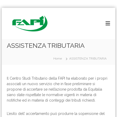
S
a
l
t
a
a
l
ASSISTENZA TRIBUTARIA
c
o
Home
ASSISTENZA TRIBUTARIA
n
t
e
n
Il Centro Studi Tributario della FAPI ha elaborato per i propri
u
associati un nuovo servizio che in fase preliminare si
t
propone di accertare se nell’azione prodotta da Equitalia
o
siano state rispettate le normative vigenti in materia di
notifiche ed in materia di conteggi dei tributi richiesti.
L’esito dell’ accertamento può produrre la sopensione del