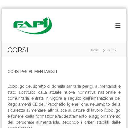
S
a
l
t
a
a
l
CORSI
Home
CORSI
c
o
n
t
CORSI PER ALIMENTARISTI
e
n
L’obbligo del libretto d’idoneità sanitaria per gli alimentaristi è
u
stato sostituito dalla attuale nuova normativa nazionale e
t
comunitaria, entrata in vigore a seguito dell’emanazione dei
o
Regolamenti CE del “Pacchetto Igiene” che, nell’ambito della
sicurezza alimentare, attribuisce al datore di lavoro l’obbligo
e l’onere della formazione/addestramento e aggiornamento
del personale alimentarista, secondo i criteri stabiliti dalle