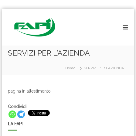
S
a
l
t
a
a
l
SERVIZI PER L’AZIENDA
c
o
Home
SERVIZI PER L’AZIENDA
n
t
e
n
pagina in allestimento
u
t
Condividi
o
LA FAPI