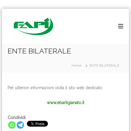
S
a
l
t
a
a
l
ENTE BILATERALE
c
o
Home
ENTE BILATERALE
n
t
e
n
Per ulteriori informazioni visita il sito web dedicato :
u
t
www.ebartigia
nato.it
o
Condividi