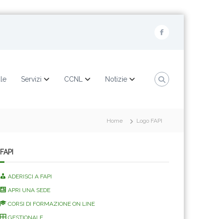
F
a
c
e
ale
Servizi
CCNL
Notizie
b
o
o
Home
Logo FAPI
k
FAPI
ADERISCI A FAPI
APRI UNA SEDE
CORSI DI FORMAZIONE ON LINE
GESTIONALE