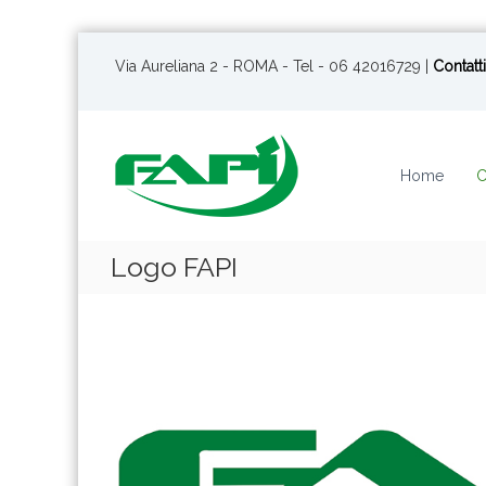
S
a
Via Aureliana 2 - ROMA - Tel - 06 42016729 |
Contatti
l
t
a
a
Home
C
l
c
o
n
Logo FAPI
t
e
n
u
t
o