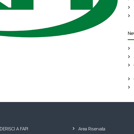
Ne
DERISCI A FAPI
Area Riservata