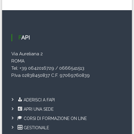
t
i
c
FAPI
o
Via Aureliana 2
l
ROMA
i
Tel: +39 0642016729 / 0666541513
P.Iva 02838450837 C.F. 97069760839
ADERISCI A FAPI
APRI UNA SEDE
CORSI DI FORMAZIONE ON LINE
GESTIONALE