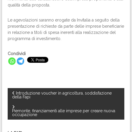
qualità della proposta.
Le agevolazioni saranno erogate da Invitalia a seguito della
presentazione di richieste da parte delle imprese beneficiarie
in relazione a titoli di spesa inerenti alla realizzazione del
programma di investimento.
Condividi
N
Introduzione voucher in agricoltura, soddisfazione
della Fapi
a
Piemonte, finanziamenti alle imprese per creare nuova
occupazione
v