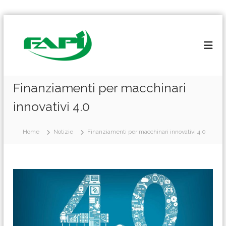
S
a
l
t
a
a
l
Finanziamenti per macchinari
c
innovativi 4.0
o
n
t
Home
Notizie
Finanziamenti per macchinari innovativi 4.0
e
n
u
t
o