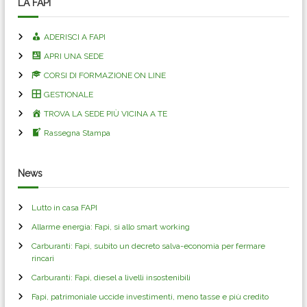
i
LA FAPI
g
ADERISCI A FAPI
APRI UNA SEDE
a
CORSI DI FORMAZIONE ON LINE
z
GESTIONALE
TROVA LA SEDE PIÙ VICINA A TE
i
Rassegna Stampa
o
News
n
Lutto in casa FAPI
e
Allarme energia: Fapi, si allo smart working
a
Carburanti: Fapi, subito un decreto salva-economia per fermare
rincari
r
Carburanti: Fapi, diesel a livelli insostenibili
Fapi, patrimoniale uccide investimenti, meno tasse e più credito