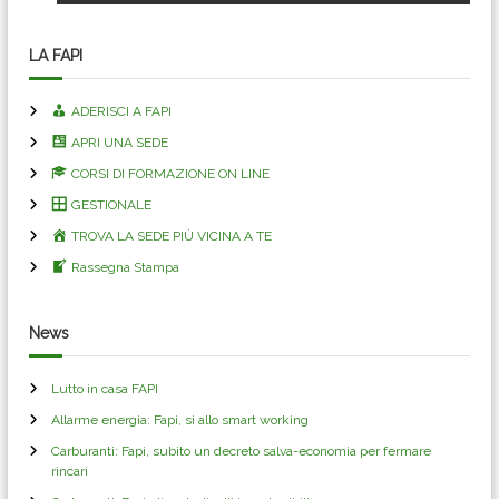
v
LA FAPI
i
ADERISCI A FAPI
g
APRI UNA SEDE
CORSI DI FORMAZIONE ON LINE
a
GESTIONALE
z
TROVA LA SEDE PIÙ VICINA A TE
Rassegna Stampa
i
o
News
n
Lutto in casa FAPI
Allarme energia: Fapi, si allo smart working
e
Carburanti: Fapi, subito un decreto salva-economia per fermare
rincari
a