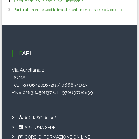
Carburanti: Fapi, diesel a livelli insostenibili
r
Fapi, patrimoniale uccide investimenti, meno tasse e più credito
t
i
c
FAPI
o
Via Aureliana 2
ROMA
l
Tel: +39 0642016729 / 0666541513
i
P.Iva 02838450837 C.F. 97069760839
ADERISCI A FAPI
APRI UNA SEDE
CORSI DI FORMAZIONE ON LINE