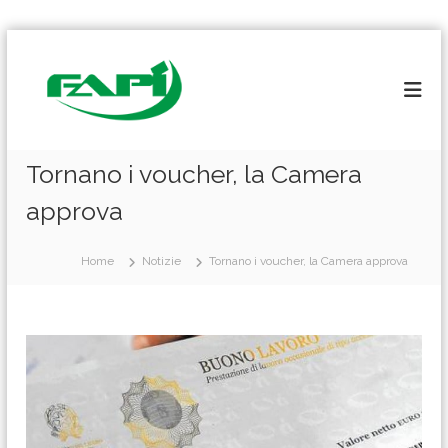
S
a
l
t
a
a
l
Tornano i voucher, la Camera
c
approva
o
n
t
Home
Notizie
Tornano i voucher, la Camera approva
e
n
u
t
o