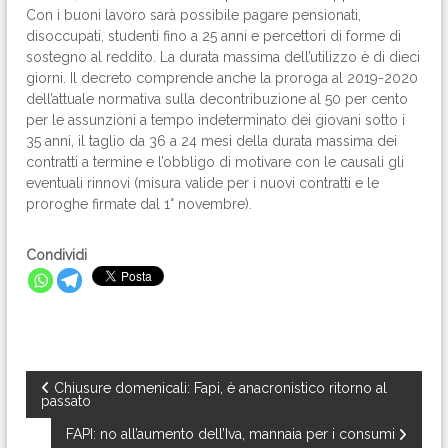
Con i buoni lavoro sarà possibile pagare pensionati,
disoccupati, studenti fino a 25 anni e percettori di forme di
sostegno al reddito. La durata massima dell’utilizzo è di dieci
giorni. Il decreto comprende anche la proroga al 2019-2020
dell’attuale normativa sulla decontribuzione al 50 per cento
per le assunzioni a tempo indeterminato dei giovani sotto i
35 anni, il taglio da 36 a 24 mesi della durata massima dei
contratti a termine e l’obbligo di motivare con le causali gli
eventuali rinnovi (misura valide per i nuovi contratti e le
proroghe firmate dal 1° novembre).
Condividi
N
Chiusure domenicali: Fapi, è anacronistico ritorno al
passato
a
FAPI: no all’aumento dell’Iva, mannaia per i consumi