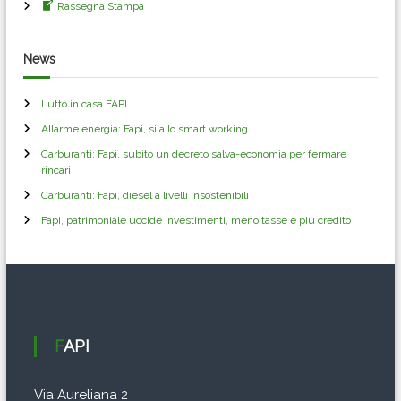
i
Rassegna Stampa
o
News
n
Lutto in casa FAPI
e
Allarme energia: Fapi, si allo smart working
Carburanti: Fapi, subito un decreto salva-economia per fermare
a
rincari
Carburanti: Fapi, diesel a livelli insostenibili
r
Fapi, patrimoniale uccide investimenti, meno tasse e più credito
t
i
c
FAPI
o
Via Aureliana 2