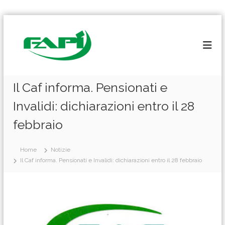
S
a
l
t
a
a
l
Il Caf informa. Pensionati e
c
Invalidi: dichiarazioni entro il 28
o
n
febbraio
t
e
n
Home
Notizie
u
Il Caf informa. Pensionati e Invalidi: dichiarazioni entro il 28 febbraio
t
o