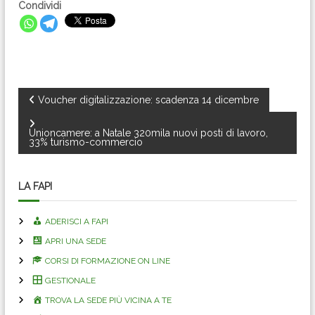
Condividi
N
Voucher digitalizzazione: scadenza 14 dicembre
a
Unioncamere: a Natale 320mila nuovi posti di lavoro,
33% turismo-commercio
v
LA FAPI
i
ADERISCI A FAPI
g
APRI UNA SEDE
a
CORSI DI FORMAZIONE ON LINE
GESTIONALE
z
TROVA LA SEDE PIÙ VICINA A TE