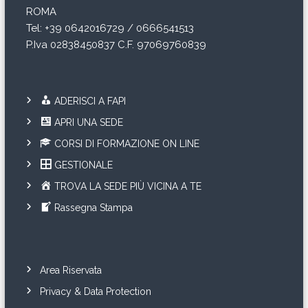
l
ROMA
Tel: +39 0642016729 / 0666541513
i
P.Iva 02838450837 C.F. 97069760839
ADERISCI A FAPI
APRI UNA SEDE
CORSI DI FORMAZIONE ON LINE
GESTIONALE
TROVA LA SEDE PIÙ VICINA A TE
Rassegna Stampa
Area Riservata
Privacy & Data Protection