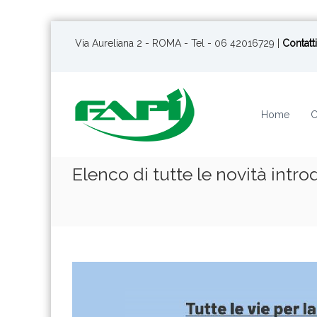
S
a
Via Aureliana 2 - ROMA - Tel - 06 42016729 |
Contatti
l
t
a
a
Home
C
l
c
o
n
Elenco di tutte le novità intro
t
e
n
u
t
o