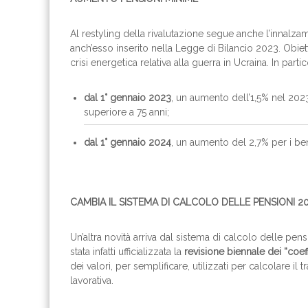
Al restyling della rivalutazione segue anche l’innalza
anch’esso inserito nella Legge di Bilancio 2023. Obietti
crisi energetica relativa alla guerra in Ucraina. In parti
dal 1° gennaio 2023
, un aumento dell’1,5% nel 2023 
superiore a 75 anni;
dal 1° gennaio 2024
, un aumento del 2,7% per i ben
CAMBIA IL SISTEMA DI CALCOLO DELLE PENSIONI 2
Un’altra novità arriva dal sistema di calcolo delle pen
stata infatti ufficializzata la
revisione biennale dei “coef
dei valori, per semplificare, utilizzati per calcolare il t
lavorativa.