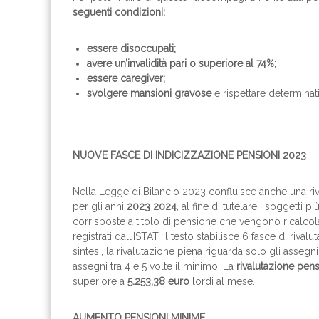
seguenti condizioni:
essere disoccupati;
avere un’invalidità pari o superiore al 74%;
essere caregiver;
svolgere mansioni gravose
e rispettare determinati 
NUOVE FASCE DI INDICIZZAZIONE PENSIONI 2023
Nella Legge di Bilancio 2023 confluisce anche una ri
per gli anni
2023 2024
, al fine di tutelare i soggetti
corrisposte a titolo di pensione che vengono ricalco
registrati dall’ISTAT. Il testo stabilisce 6 fasce di riva
sintesi, la rivalutazione piena riguarda solo gli asseg
assegni tra 4 e 5 volte il minimo. La
rivalutazione pens
superiore a
5.253,38
euro
lordi al mese.
AUMENTO PENSIONI MINIME