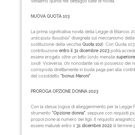
Vediamo quindi nel dettaglio tutte le novità.
NUOVA QUOTA 103
La prima significativa novità della Legge di Bilancio 
anticipata flessibile
” disegnata sul meccanismo delle 
sostituzione della vecchia
Quota 102
). Con Quota 103
contribuzione
entro il 31 dicembre 2023
potrà accede
essere erogato oltre un tetto lordo mensile
superiore
lordi
). Viceversa, chi nonostante sia in possesso dei 
corrisposta direttamente in busta paga pari alla contr
del cosiddetto
“bonus Maroni”
.
PROROGA OPZIONE DONNA 2023
Con la stessa logica di alleggerimento per la Legge 
strumento
“Opzione donna”
, seppure con requisiti pi
proporzione al numero dei figli. Il requisito anagrafi
essere maturati entro il
31 dicembre 2022
(il termine