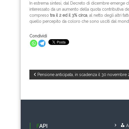
In estrema sintesi, dal Decreto di dicembre emerge 
interessato da un aumento della quota contributiva del
compreso
tra il 2 ed il 3% circa
, al netto degli altri f
quello percepito da coloro che sono usciti dal mondo
Condividi
N
Pensione anticipata, in scadenza il 30 novembre 2
a
v
i
g
FAPI
A