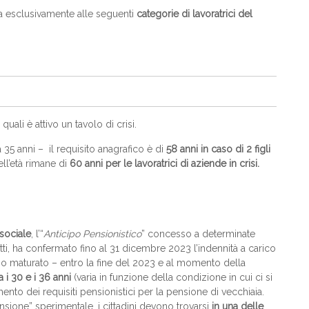
sa esclusivamente alle seguenti
categorie di lavoratrici del
uali è attivo un tavolo di crisi.
a 35 anni – il requisito anagrafico è di
58 anni in caso di 2 figli
dell’età rimane di
60 anni per le lavoratrici di aziende in crisi.
sociale
, l’“
Anticipo Pensionistico
” concesso a determinate
atti, ha confermato fino al 31 dicembre 2023 l’indennità a carico
ano maturato – entro la fine del 2023 e al momento della
a i
30 e i 36 anni
(varia in funzione della condizione in cui ci si
ento dei requisiti pensionistici per la pensione di vecchiaia.
sione” sperimentale, i cittadini devono trovarsi
in una delle