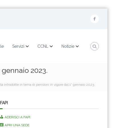
F
a
c
e
ale
Servizi
CCNL
Notizie
b
o
1° gennaio 2023.
o
k
ità introdotte in tema di pensioni in vigore dal 1° gennaio 2023.
FAPI
ADERISCI A FAPI
APRI UNA SEDE