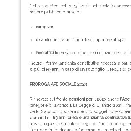
Nello specifico, dal 2023 l’uscita anticipata è conces
settore pubblico o privato
:
caregiver
;
disabili
con invalidità uguale o superiore al 74%;
lavoratrici
licenziate o dipendenti di aziende per le q
Inoltre – ferma l’anzianità contributiva necessaria pari 
o più, di 59 anni in caso di un solo figlio
. Il requisito 
PROROGA APE SOCIALE 2023
Rinnovato sul fronte
pensioni per il 2023
anche l’
Ape 
categorie di lavoratori. La Legge di Bilancio 2023, inf
dello Stato corrisposta a specifici soggetti che abbi
domanda –
63 anni di età e un’anzianità contributiva tr
trova tra quelle elencate di seguito), fino al conseguim
Per poter fruire di questo “accompagnamento alla pen