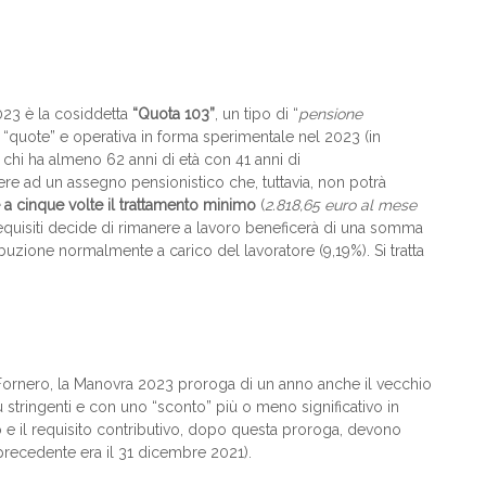
2023 è la cosiddetta
“Quota 103”
, un tipo di “
pensione
“quote” e operativa in forma sperimentale nel 2023 (in
 chi ha almeno 62 anni di età con 41 anni di
re ad un assegno pensionistico che, tuttavia, non potrà
 a cinque volte il trattamento minimo
(
2.818,65 euro al mese
requisiti decide di rimanere a lavoro beneficerà di una somma
ibuzione normalmente a carico del lavoratore (9,19%). Si tratta
Fornero, la Manovra 2023 proroga di un anno anche il vecchio
ù stringenti e con uno “sconto” più o meno significativo in
co e il requisito contributivo, dopo questa proroga, devono
 precedente era il 31 dicembre 2021).