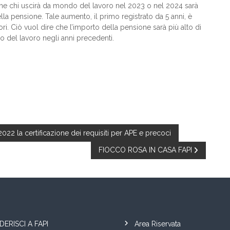
che chi uscirà da mondo del lavoro nel 2023 o nel 2024 sarà
la pensione. Tale aumento, il primo registrato da 5 anni, è
attori. Ciò vuol dire che l’importo della pensione sarà più alto di
 del lavoro negli anni precedenti.
022 la certificazione dei requisiti per APE e precoci
FIOCCO ROSA IN CASA FAPI
DERISCI A FAPI
Area Riservata