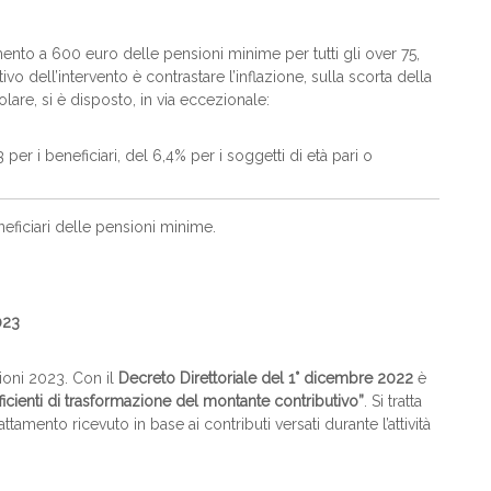
mento a 600 euro delle pensioni minime per tutti gli over 75,
vo dell’intervento è contrastare l’inflazione, sulla scorta della
colare, si è disposto, in via eccezionale:
per i beneficiari, del 6,4% per i soggetti di età pari o
eficiari delle pensioni minime.
023
sioni 2023. Con il
Decreto Direttoriale del 1° dicembre 2022
è
ficienti di trasformazione del montante contributivo”
. Si tratta
rattamento ricevuto in base ai contributi versati durante l’attività