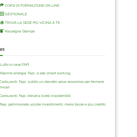
CORSI DI FORMAZIONE ON LINE
GESTIONALE
TROVA LA SEDE PIÙ VICINA A TE
Rassegna Stampa
ws
Lutto in casa FAPI
Allarme energia: Fapi, si allo smart working
Carburanti: Fapi, subito un decreto salva-economia per fermare
rincari
Carburanti: Fapi, diesel a livelli insostenibili
Fapi, patrimoniale uccide investimenti, meno tasse e più credito