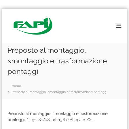
S
a
l
t
a
a
l
Preposto al montaggio,
c
smontaggio e trasformazione
o
n
ponteggi
t
e
n
Home
u
Preposto al montaggio, smontaggio e trasformazione ponteggi
t
o
Preposto al montaggio, smontaggio e trasformazione
ponteggi
D.Lgs. 81/08, art. 136 e Allegato XXI.