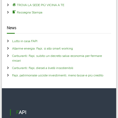
TROVA LA SEDE PIÙ VICINA A TE
Rassegna Stampa
News
Lutto in casa FAPI
Allarme energia: Fapi, si allo smart working
Carburanti: Fapi, subito un decreto salva-economia per fermare
rincari
Carburanti: Fapi, diesel a livelli insostenibili
Fapi, patrimoniale uccide investimenti, meno tasse e più credito
FAPI