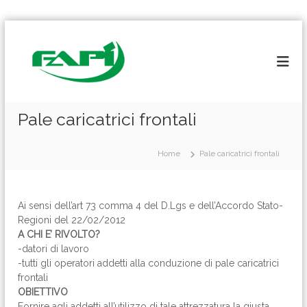
S
a
l
t
a
a
l
Pale caricatrici frontali
c
o
Home
Pale caricatrici frontali
n
t
e
n
Ai sensi dell’art 73 comma 4 del D.Lgs e dell’Accordo Stato-
u
Regioni del 22/02/2012
t
A CHI E’ RIVOLTO?
o
-datori di lavoro
-tutti gli operatori addetti alla conduzione di pale caricatrici
frontali
OBIETTIVO
Fornire agli addetti all’utilizzo di tale attrezzatura la giusta