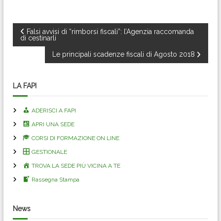
N
Falsi avvisi di “rimborsi fiscali”: l’Agenzia raccomanda
di cestinarli
a
Le principali scadenze fiscali di Agosto 2018
v
LA FAPI
i
ADERISCI A FAPI
g
APRI UNA SEDE
CORSI DI FORMAZIONE ON LINE
a
GESTIONALE
z
TROVA LA SEDE PIÙ VICINA A TE
Rassegna Stampa
i
o
News