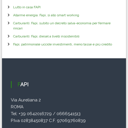
n
Lutto in casa FAPI
Allarme energia: Fapi, si allo smart working
e
Carburanti: Fapi, subito un decreto salva-economia per fermare
rincari
a
Carburanti: Fapi, diesel a livelli insostenibili
r
Fapi, patrimoniale uccide investimenti, meno tasse e più credito
t
i
c
FAPI
o
Via Aureliana 2
ROMA
l
Tel: +39 0642016729 / 0666541513
i
P.Iva 02838450837 C.F. 97069760839