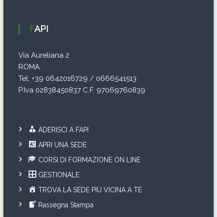
c
FAPI
o
Via Aureliana 2
l
ROMA
i
Tel: +39 0642016729 / 0666541513
P.Iva 02838450837 C.F. 97069760839
ADERISCI A FAPI
APRI UNA SEDE
CORSI DI FORMAZIONE ON LINE
GESTIONALE
TROVA LA SEDE PIÙ VICINA A TE
Rassegna Stampa