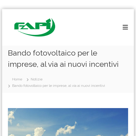
S
a
l
t
a
a
l
Bando fotovoltaico per le
c
imprese, al via ai nuovi incentivi
o
n
t
Home
Notizie
e
Bando fotovoltaico per le imprese, al via ai nuovi incentivi
n
u
t
o