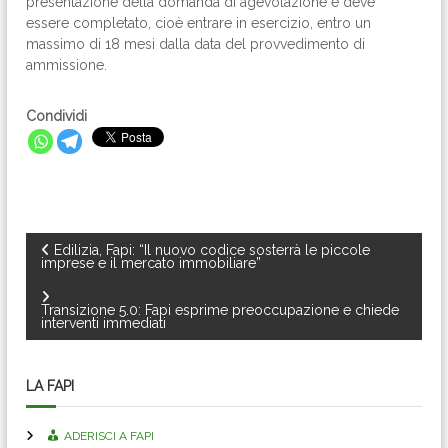
presentazione della domanda di agevolazione e deve
essere completato, cioè entrare in esercizio, entro un
massimo di 18 mesi dalla data del provvedimento di
ammissione.
Condividi
N
Edilizia, Fapi: “Il nuovo codice sosterrà le piccole
imprese e il mercato immobiliare”
a
Transizione 5.0: Fapi esprime preoccupazione e chiede
interventi immediati
v
i
LA FAPI
g
ADERISCI A FAPI