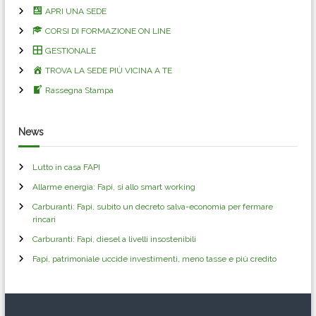
APRI UNA SEDE
a
CORSI DI FORMAZIONE ON LINE
z
GESTIONALE
TROVA LA SEDE PIÙ VICINA A TE
i
Rassegna Stampa
o
News
n
Lutto in casa FAPI
e
Allarme energia: Fapi, si allo smart working
a
Carburanti: Fapi, subito un decreto salva-economia per fermare
rincari
r
Carburanti: Fapi, diesel a livelli insostenibili
Fapi, patrimoniale uccide investimenti, meno tasse e più credito
t
i