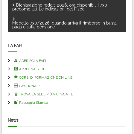
N
Dichiarazione redditi 2026, ora disponibili i 730
precompilati. Le indicazioni del Fisco
a
Modello 730/2026, quando arriva il rimborso in busta
paga e sulla pensione
v
i
LA FAPI
g
ADERISCI A FAPI
APRI UNA SEDE
a
CORSI DI FORMAZIONE ON LINE
z
GESTIONALE
TROVA LA SEDE PIÙ VICINA A TE
i
Rassegna Stampa
o
News
n