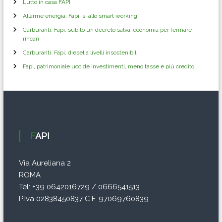
Lutto in casa FAPI
e
Allarme energia: Fapi, si allo smart working
a
Carburanti: Fapi, subito un decreto salva-economia per fermare
rincari
r
Carburanti: Fapi, diesel a livelli insostenibili
Fapi, patrimoniale uccide investimenti, meno tasse e più credito
t
i
c
FAPI
o
Via Aureliana 2
l
ROMA
i
Tel: +39 0642016729 / 0666541513
P.Iva 02838450837 C.F. 97069760839