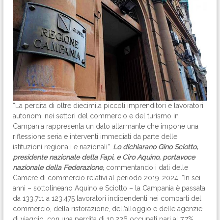
“La perdita di oltre diecimila piccoli imprenditori e lavoratori
autonomi nei settori del commercio e del turismo in
Campania rappresenta un dato allarmante che impone una
riflessione seria e interventi immediati da parte delle
istituzioni regionali e nazionali”.
Lo dichiarano Gino Sciotto,
presidente nazionale della Fapi, e Ciro Aquino, portavoce
nazionale della Federazione,
commentando i dati delle
Camere di commercio relativi al periodo 2019-2024. “In sei
anni – sottolineano Aquino e Sciotto – la Campania è passata
da 133.711 a 123.475 lavoratori indipendenti nei comparti del
commercio, della ristorazione, dell’alloggio e delle agenzie
di viaggio, con una perdita di 10.236 occupati pari al 7,7%.