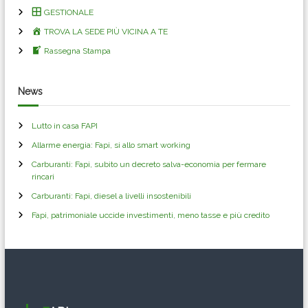
z
GESTIONALE
TROVA LA SEDE PIÙ VICINA A TE
i
Rassegna Stampa
o
News
n
Lutto in casa FAPI
e
Allarme energia: Fapi, si allo smart working
a
Carburanti: Fapi, subito un decreto salva-economia per fermare
rincari
r
Carburanti: Fapi, diesel a livelli insostenibili
Fapi, patrimoniale uccide investimenti, meno tasse e più credito
t
i
c