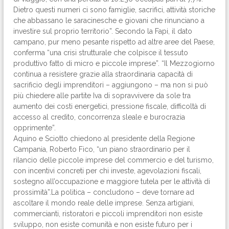
Dietro questi numeri ci sono famiglie, sacrifici, attività storiche
che abbassano le saracinesche e giovani che rinunciano a
investire sul proprio territorio”. Secondo la Fapi, il dato
campano, pur meno pesante rispetto ad altre aree del Paese,
conferma “una crisi strutturale che colpisce il tessuto
produttivo fatto di micro e piccole imprese”. “Il Mezzogiorno
continua a resistere grazie alla straordinaria capacità di
sacrificio degli imprenditori – aggiungono – ma non si può
più chiedere alle partite Iva di sopravvivere da sole tra
aumento dei costi energetici, pressione fiscale, difficoltà di
accesso al credito, concorrenza sleale e burocrazia
opprimente”.
Aquino e Sciotto chiedono al presidente della Regione
Campania, Roberto Fico, “un piano straordinario per il
rilancio delle piccole imprese del commercio e del turismo,
con incentivi concreti per chi investe, agevolazioni fiscali,
sostegno all’occupazione e maggiore tutela per le attività di
prossimità”.La politica – concludono – deve tornare ad
ascoltare il mondo reale delle imprese. Senza artigiani,
commercianti, ristoratori e piccoli imprenditori non esiste
sviluppo, non esiste comunità e non esiste futuro per i