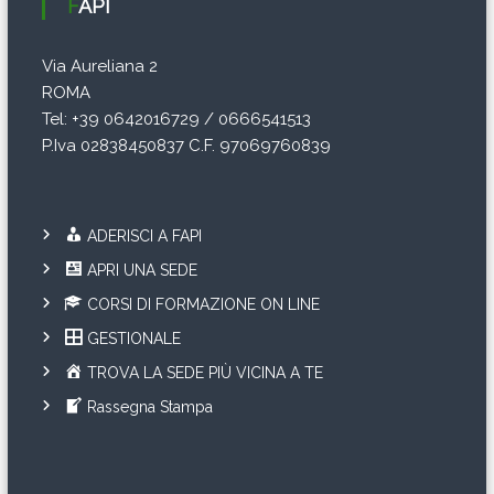
FAPI
o
Via Aureliana 2
l
ROMA
i
Tel: +39 0642016729 / 0666541513
P.Iva 02838450837 C.F. 97069760839
ADERISCI A FAPI
APRI UNA SEDE
CORSI DI FORMAZIONE ON LINE
GESTIONALE
TROVA LA SEDE PIÙ VICINA A TE
Rassegna Stampa