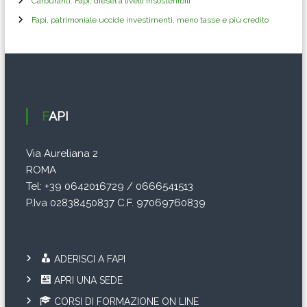
r
Carburanti: Fapi, diesel a livelli insostenibili
Fapi, patrimoniale uccide investimenti, meno tasse e più credito
t
i
c
FAPI
o
Via Aureliana 2
l
ROMA
i
Tel: +39 0642016729 / 0666541513
P.Iva 02838450837 C.F. 97069760839
ADERISCI A FAPI
APRI UNA SEDE
CORSI DI FORMAZIONE ON LINE