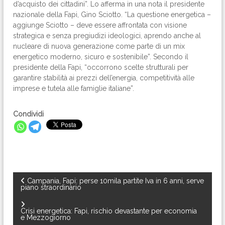
d’acquisto dei cittadini”. Lo afferma in una nota il presidente
nazionale della Fapi, Gino Sciotto. “La questione energetica –
aggiunge Sciotto – deve essere affrontata con visione
strategica e senza pregiudizi ideologici, aprendo anche al
nucleare di nuova generazione come parte di un mix
energetico moderno, sicuro e sostenibile”. Secondo il
presidente della Fapi, “occorrono scelte strutturali per
garantire stabilità ai prezzi dell’energia, competitività alle
imprese e tutela alle famiglie italiane”.
Condividi
N
Campania, Fapi: perse 10mila partite Iva in 6 anni, serve
piano straordinario
a
Crisi energetica: Fapi, rischio devastante per economia
e Mezzogiorno