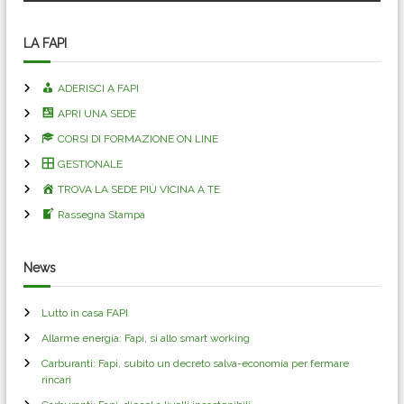
v
i
LA FAPI
g
ADERISCI A FAPI
APRI UNA SEDE
a
CORSI DI FORMAZIONE ON LINE
z
GESTIONALE
TROVA LA SEDE PIÙ VICINA A TE
i
Rassegna Stampa
o
News
n
Lutto in casa FAPI
e
Allarme energia: Fapi, si allo smart working
a
Carburanti: Fapi, subito un decreto salva-economia per fermare
rincari