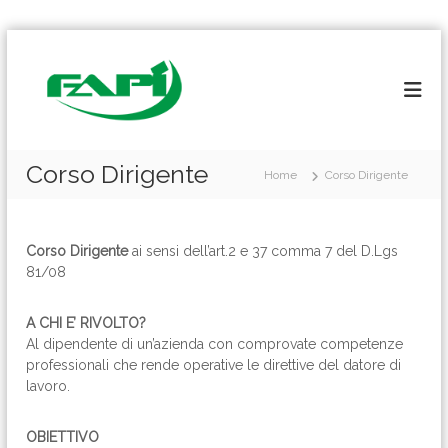
S
a
l
t
a
a
l
Corso Dirigente
Home
Corso Dirigente
c
o
n
t
Corso Dirigente
ai sensi dell’art.2 e 37 comma 7 del D.Lgs
e
81/08
n
u
A CHI E’ RIVOLTO?
t
Al dipendente di un’azienda con comprovate competenze
o
professionali che rende operative le direttive del datore di
lavoro.
OBIETTIVO