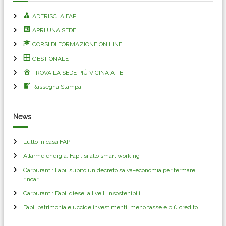
ADERISCI A FAPI
APRI UNA SEDE
CORSI DI FORMAZIONE ON LINE
GESTIONALE
TROVA LA SEDE PIÙ VICINA A TE
Rassegna Stampa
News
Lutto in casa FAPI
Allarme energia: Fapi, si allo smart working
Carburanti: Fapi, subito un decreto salva-economia per fermare
rincari
Carburanti: Fapi, diesel a livelli insostenibili
Fapi, patrimoniale uccide investimenti, meno tasse e più credito