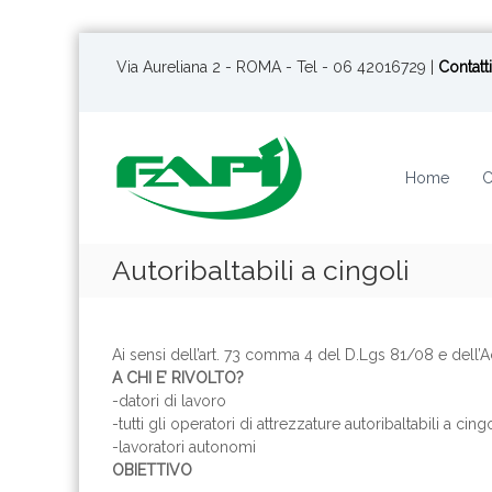
S
a
Via Aureliana 2 - ROMA - Tel - 06 42016729 |
Contatti
l
t
a
a
Home
C
l
c
o
n
Autoribaltabili a cingoli
t
e
n
u
Ai sensi dell’art. 73 comma 4 del D.Lgs 81/08 e dell
t
A CHI E’ RIVOLTO?
o
-datori di lavoro
-tutti gli operatori di attrezzature autoribaltabili a cingo
-lavoratori autonomi
OBIETTIVO