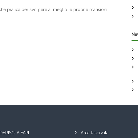
a che pratica per svolgere al meglio le proprie mansioni
Ne
DERISCI A FAPI
Area Riservata