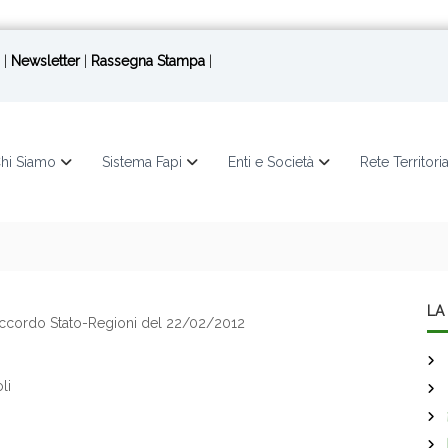
|
Newsletter
|
Rassegna Stampa
|
hi Siamo
Sistema Fapi
Enti e Società
Rete Territori
LA 
’Accordo Stato-Regioni del 22/02/2012
li