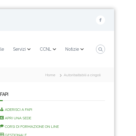
F
a
c
e
ale
Servizi
CCNL
Notizie
b
o
o
Home
Autoribaltabili a cingoli
k
FAPI
ADERISCI A FAPI
APRI UNA SEDE
CORSI DI FORMAZIONE ON LINE
GESTIONALE