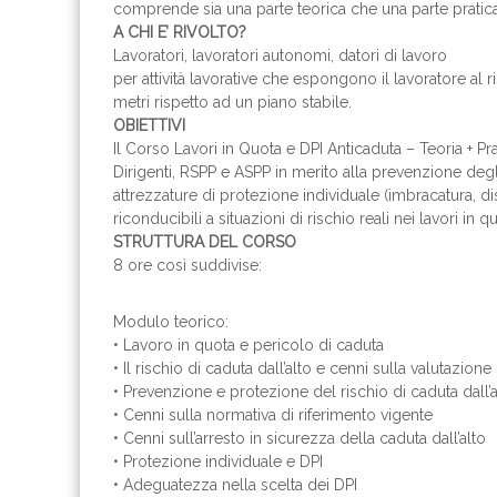
comprende sia una parte teorica che una parte pratica
A CHI E’ RIVOLTO?
Lavoratori, lavoratori autonomi, datori di lavoro
per attività lavorative che espongono il lavoratore al 
metri rispetto ad un piano stabile.
OBIETTIVI
Il Corso Lavori in Quota e DPI Anticaduta – Teoria + Prat
Dirigenti, RSPP e ASPP in merito alla prevenzione degli 
attrezzature di protezione individuale (imbracatura, d
riconducibili a situazioni di rischio reali nei lavori in q
STRUTTURA DEL CORSO
8 ore così suddivise:
Modulo teorico:
• Lavoro in quota e pericolo di caduta
• Il rischio di caduta dall’alto e cenni sulla valutazione
• Prevenzione e protezione del rischio di caduta dall’a
• Cenni sulla normativa di riferimento vigente
• Cenni sull’arresto in sicurezza della caduta dall’alto
• Protezione individuale e DPI
• Adeguatezza nella scelta dei DPI