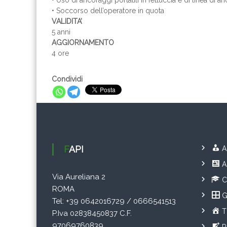
• Uso di ancoraggi portatili in fettuccia e di linea di 
• Soccorso dell’operatore in quota
VALIDITA’
5 anni
AGGIORNAMENTO
4 ore
Condividi
FAPI
A
A
Via Aureliana 2
C
ROMA
G
Tel: +39 0642016729 / 0666541513
T
P.Iva 02838450837 C.F.
97069760839
R