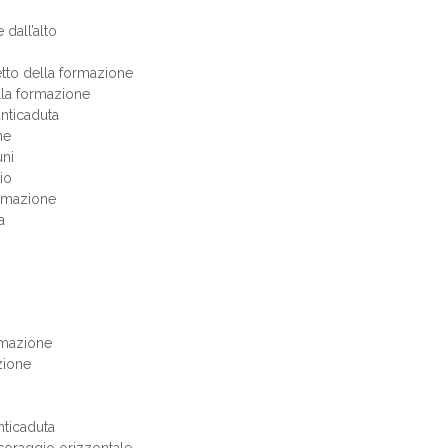
 dall’alto
tto della formazione
ella formazione
anticaduta
ne
uni
io
ormazione
a
rmazione
zione
nticaduta