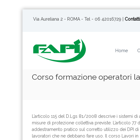
S
a
Via Aureliana 2 - ROMA - Tel - 06 42016729 |
Contatti
l
t
a
a
Home
C
l
c
o
n
Corso formazione operatori lavo
t
e
n
u
t
o
L’articolo 115 del D.Lgs 81/2008 descrive i sistemi di
misure di protezione collettiva previste. L’articolo 
addestramento pratico sul corretto utilizzo dei DPI di II
lavoratori che ne debbano fare uso. Il corso Lavori in