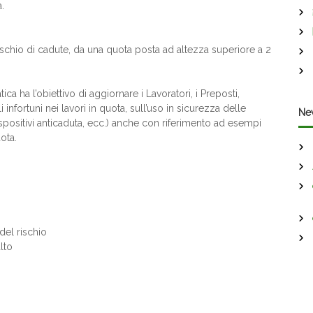
.
rischio di cadute, da una quota posta ad altezza superiore a 2
ica ha l’obiettivo di aggiornare i Lavoratori, i Preposti,
infortuni nei lavori in quota, sull’uso in sicurezza delle
Ne
ispositivi anticaduta, ecc.) anche con riferimento ad esempi
uota.
 del rischio
lto