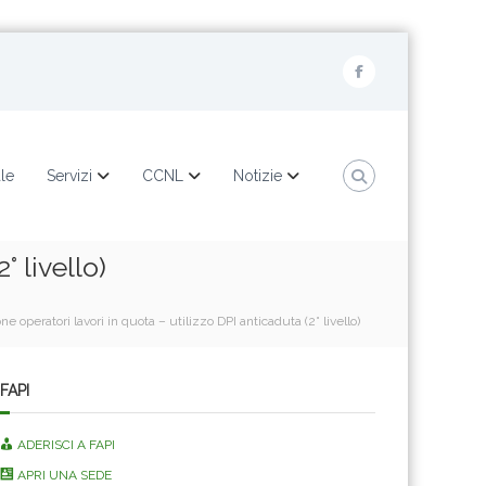
F
a
c
e
ale
Servizi
CCNL
Notizie
b
o
 livello)
o
k
e operatori lavori in quota – utilizzo DPI anticaduta (2° livello)
FAPI
ADERISCI A FAPI
APRI UNA SEDE