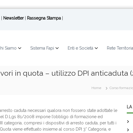
|
Newsletter
|
Rassegna Stampa
|
hi Siamo
Sistema Fapi
Enti e Società
Rete Territori
ri in quota – utilizzo DPI anticaduta (2°
Home
Corso formazion
LA 
 arresto caduta necessari qualora non fossero state adottate le
77 del D.Lgs 81/2008 impone l’obbligo di formazione ed
I categoria, compresi i dispositivi di arresto caduta, per tutti i
 Quota viene effettuato insieme al corso DPI 3° Categoria, e