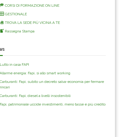
CORSI DI FORMAZIONE ON LINE
GESTIONALE
TROVA LA SEDE PIÙ VICINA A TE
Rassegna Stampa
ws
Lutto in casa FAPI
Allarme energia: Fapi, si allo smart working
Carburanti: Fapi, subito un decreto salva-economia per fermare
rincari
Carburanti: Fapi, diesel a livelli insostenibili
Fapi, patrimoniale uccide investimenti, meno tasse e più credito