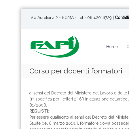
S
a
Via Aureliana 2 - ROMA - Tel - 06 42016729 |
Contatti
l
t
a
a
Home
C
l
c
o
n
Corso per docenti formatori
t
e
n
u
ai sensi del Decreto del Ministero del Lavoro e delle 
t
(1ª specifica per i criteri 2°-6°) in attuazione dell’art
o
81/2008.
REQUISITI:
Per essere qualificato ai sensi del Decreto del Ministe
Salute del 6 marzo 2013, il formatore dovrà possede