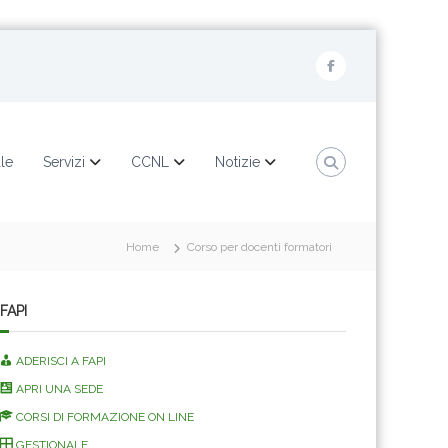
F
a
c
e
ale
Servizi
CCNL
Notizie
b
o
o
Home
Corso per docenti formatori
k
FAPI
ADERISCI A FAPI
APRI UNA SEDE
CORSI DI FORMAZIONE ON LINE
GESTIONALE