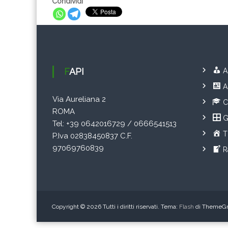
Condividi
FAPI
A
A
Via Aureliana 2
C
ROMA
G
Tel: +39 0642016729 / 0666541513
T
P.Iva 02838450837 C.F.
97069760839
R
Copyright © 2026
Tutti i diritti riservati. Tema:
Flash
di ThemeGri