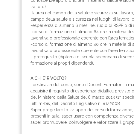
conoscenze approfondite in materia di salute e sicurez
tra loro)
-laurea nel campo della salute e sicurezza sul lavoro
campo della salute e sicurezza nei luoghi di lavoro, 
-esperienza di almeno 6 mesi nel ruolo di RSPP o di 
-corso di formazione di almeno 64 ore in materia di 
lavorativa o professionale coerente con l’area temati
-corso di formazione di almeno 40 ore in materia di 
lavorativa o professionale coerente con l’area temati
Il prerequisito (diploma di scuola secondaria di seco
formazione ai propri dipendenti).
A CHI E’ RIVOLTO?
I destinatari del corso, sono i Docenti Formatori in ma
acquisire il requisito di esperienza didattica previsto
del Ministero della Salute del 6 marzo 2013 (1ª specific
lett. m-bis, del Decreto Legislativo n. 81/2008.
Saper progettare lo sviluppo dei corsi di formazione; 
presenti in aula; saper usare con competenza diverse m
saper promuovere, coinvolgere e valorizzare il grupp