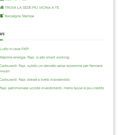
TROVA LA SEDE PIÙ VICINA A TE
Rassegna Stampa
ws
Lutto in casa FAPI
Allarme energia: Fapi, si allo smart working
Carburanti: Fapi, subito un decreto salva-economia per fermare
rincari
Carburanti: Fapi, diesel a livelli insostenibili
Fapi, patrimoniale uccide investimenti, meno tasse e più credito