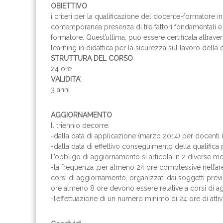
OBIETTIVO
i criteri per la qualificazione del docente-formatore i
contemporanea presenza di tre fattori fondamentali e 
formatore. Quest’ultima, può essere certificata attrav
learning in didattica per la sicurezza sul lavoro della 
STRUTTURA DEL CORSO
24 ore
VALIDITA’
3 anni
AGGIORNAMENTO
Il triennio decorre:
-dalla data di applicazione (marzo 2014) per docenti in
-dalla data di effettivo conseguimento della qualifica per
L’obbligo di aggiornamento si articola in 2 diverse mo
-la frequenza ,per almeno 24 ore complessive nell’are
corsi di aggiornamento, organizzati dai soggetti previs
ore almeno 8 ore devono essere relative a corsi di 
-l’effettuazione di un numero minimo di 24 ore di atti