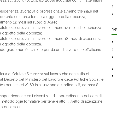
za sul lavoro (D. Lgs. 81/2008) acquisite con ( in alternativa
;esperienza lavorativa o professionale almeno triennale nel
coerente con l’area tematica oggetto della docenza;
almeno 12 mesi nel ruolo di ASPP;
salute e sicurezza sul lavoro e almeno 12 mesi di esperienza
Ne
ca oggetto della docenza;
salute e sicurezza sul lavoro e almeno 18 mesi di esperienza
ca oggetto della docenza.
ndo grado non è richiesto per datori di lavoro che effettuano
teria di Salute e Sicurezza sul lavoro che necessita di
 dal Decreto del Ministero del Lavoro e delle Politiche Sociali e
a per i criteri 2°-6°) in attuazione dell’articolo 6, comma 8,
saper riconoscere i diversi stili di apprendimento dei corsisti
etodologie formative per tenere alto il livello di attenzione:
o dei discenti.