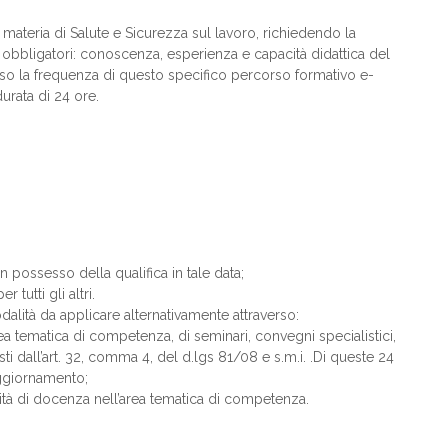
n materia di Salute e Sicurezza sul lavoro, richiedendo la
obbligatori: conoscenza, esperienza e capacità didattica del
erso la frequenza di questo specifico percorso formativo e-
durata di 24 ore.
 possesso della qualifica in tale data;
 tutti gli altri.
dalità da applicare alternativamente attraverso:
a tematica di competenza, di seminari, convegni specialistici,
ti dall’art. 32, comma 4, del d.lgs 81/08 e s.m.i. .Di queste 24
aggiornamento;
vità di docenza nell’area tematica di competenza.