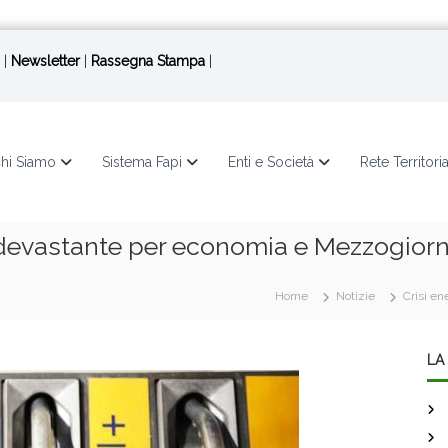
|
Newsletter
|
Rassegna Stampa
|
hi Siamo
Sistema Fapi
Enti e Società
Rete Territori
io devastante per economia e Mezzogior
Home
Notizie
Crisi en
LA 