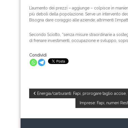
L’aumento dei prezzi – aggiunge – colpisce in maniera 
più deboli della popolazione. Serve un intervento de
Bisogna dare coraggio alle aziende, altrimenti l’impat
Secondo Sciotto, “senza misure straordinarie a sostegn
di frenare investimenti, occupazione e sviluppo, soprat
Condividi
N
Energia/carburanti: Fapi, prorogare taglio accise, 
Imprese: Fapi, numeri Res
a
v