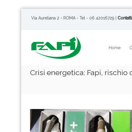
S
a
Via Aureliana 2 - ROMA - Tel - 06 42016729 |
Contatti
l
t
a
a
Home
C
l
c
o
n
Crisi energetica: Fapi, risch
t
e
n
u
t
o