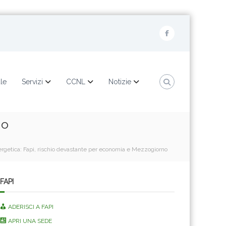
F
a
c
e
ale
Servizi
CCNL
Notizie
b
o
no
o
k
ergetica: Fapi, rischio devastante per economia e Mezzogiorno
FAPI
ADERISCI A FAPI
APRI UNA SEDE