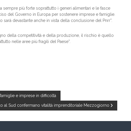
sempre più forte soprattutto i generi alimentari e le fasce
ciso del Governo in Europa per sostenere imprese e famiglie.
to sarà devastante anche in vista della conclusione del Pnrr”.
o della competitività e della produzione, il rischio è quello
tutto nelle aree più fragili del Paese”.
famiglie e imprese in difficoltà
to al Sud confermano vitalità imprenditoriale Mezzogiorno