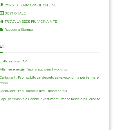
CORSI DI FORMAZIONE ON LINE
GESTIONALE
TROVA LA SEDE PIÙ VICINA A TE
Rassegna Stampa
ws
Lutto in casa FAPI
Allarme energia: Fapi, si allo smart working
Carburanti: Fapi, subito un decreto salva-economia per fermare
rincari
Carburanti: Fapi, diesel a livelli insostenibili
Fapi, patrimoniale uccide investimenti, meno tasse e più credito