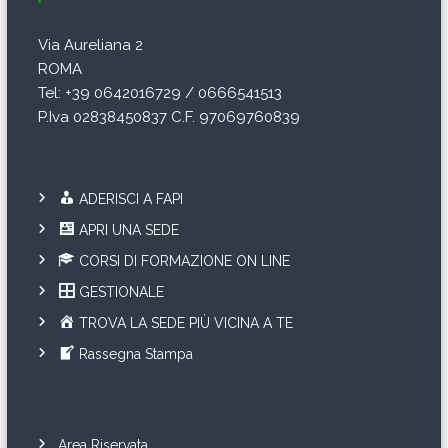
o
Via Aureliana 2
l
ROMA
i
Tel: +39 0642016729 / 0666541513
P.Iva 02838450837 C.F. 97069760839
ADERISCI A FAPI
APRI UNA SEDE
CORSI DI FORMAZIONE ON LINE
GESTIONALE
TROVA LA SEDE PIÙ VICINA A TE
Rassegna Stampa
Area Riservata