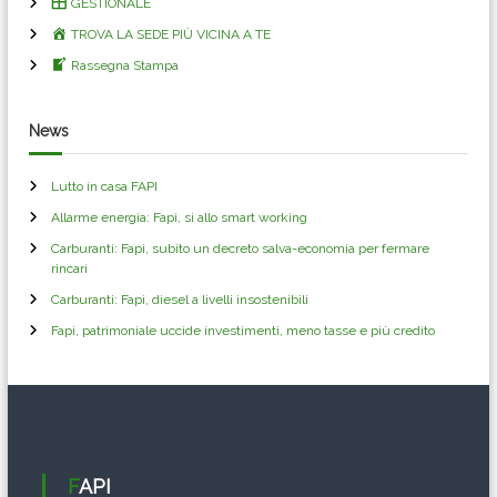
z
GESTIONALE
TROVA LA SEDE PIÙ VICINA A TE
i
Rassegna Stampa
o
News
n
Lutto in casa FAPI
e
Allarme energia: Fapi, si allo smart working
a
Carburanti: Fapi, subito un decreto salva-economia per fermare
rincari
r
Carburanti: Fapi, diesel a livelli insostenibili
Fapi, patrimoniale uccide investimenti, meno tasse e più credito
t
i
c
FAPI