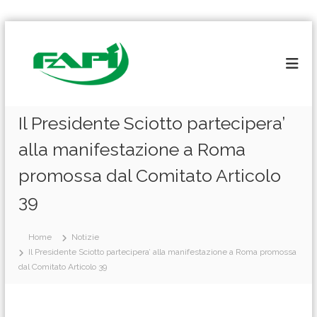
S
a
l
t
a
a
l
Il Presidente Sciotto partecipera’
c
alla manifestazione a Roma
o
n
promossa dal Comitato Articolo
t
e
39
n
u
t
Home
Notizie
o
Il Presidente Sciotto partecipera’ alla manifestazione a Roma promossa
dal Comitato Articolo 39