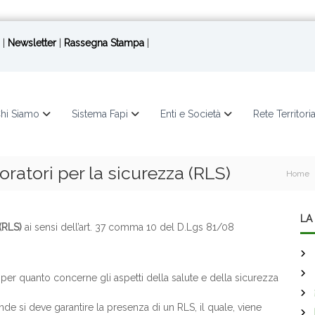
|
Newsletter
|
Rassegna Stampa
|
hi Siamo
Sistema Fapi
Enti e Società
Rete Territori
ratori per la sicurezza (RLS)
Home
LA 
(RLS)
ai sensi dell’art. 37 comma 10 del D.Lgs 81/08
 per quanto concerne gli aspetti della salute e della sicurezza
iende si deve garantire la presenza di un RLS, il quale, viene