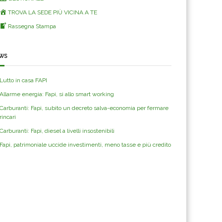
TROVA LA SEDE PIÙ VICINA A TE
Rassegna Stampa
ws
Lutto in casa FAPI
Allarme energia: Fapi, si allo smart working
Carburanti: Fapi, subito un decreto salva-economia per fermare
rincari
Carburanti: Fapi, diesel a livelli insostenibili
Fapi, patrimoniale uccide investimenti, meno tasse e più credito