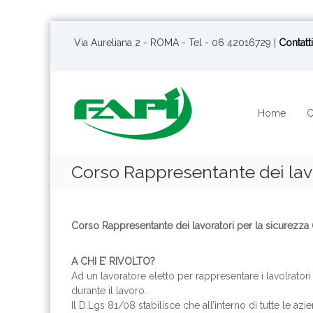
S
a
Via Aureliana 2 - ROMA - Tel - 06 42016729 |
Contatti
l
t
a
a
Home
C
l
c
o
n
Corso Rappresentante dei lavo
t
e
n
u
Corso Rappresentante dei lavoratori per la sicurezza 
t
o
A CHI E’ RIVOLTO?
Ad un lavoratore eletto per rappresentare i lavolratori
durante il lavoro.
Il D.Lgs 81/08 stabilisce che all’interno di tutte le az