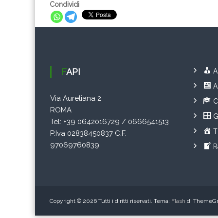
Condividi
FAPI
A
A
Via Aureliana 2
C
ROMA
G
Tel: +39 0642016729 / 0666541513
T
P.Iva 02838450837 C.F.
97069760839
R
Copyright © 2026
Tutti i diritti riservati. Tema:
Flash
di ThemeGri