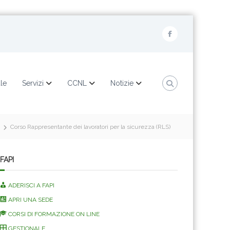
F
a
c
e
ale
Servizi
CCNL
Notizie
b
o
o
Corso Rappresentante dei lavoratori per la sicurezza (RLS)
k
FAPI
ADERISCI A FAPI
APRI UNA SEDE
CORSI DI FORMAZIONE ON LINE
GESTIONALE