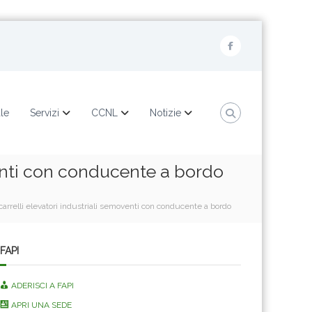
F
a
c
e
ale
Servizi
CCNL
Notizie
b
o
venti con conducente a bordo
o
k
carrelli elevatori industriali semoventi con conducente a bordo
FAPI
ADERISCI A FAPI
APRI UNA SEDE