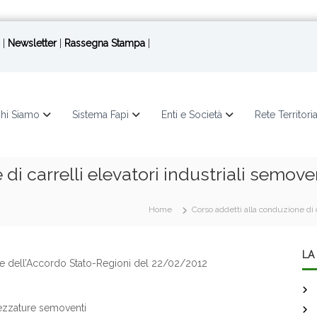
|
Newsletter
|
Rassegna Stampa
|
hi Siamo
Sistema Fapi
Enti e Società
Rete Territori
 di carrelli elevatori industriali semo
Home
Corso addetti alla conduzione di 
LA 
. e dell’Accordo Stato-Regioni del 22/02/2012
ttrezzature semoventi