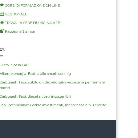
CORSI DI FORMAZIONE ON LINE
GESTIONALE
TROVA LA SEDE PIÙ VICINA A TE
Rassegna Stampa
ws
Lutto in casa FAPI
Allarme energia: Fapi, si allo smart working
Carburanti: Fapi, subito un decreto salva-economia per fermare
rincari
Carburanti: Fapi, diesel a livelli insostenibili
Fapi, patrimoniale uccide investimenti, meno tasse e più credito