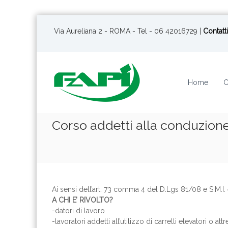
S
a
Via Aureliana 2 - ROMA - Tel - 06 42016729 |
Contatti
l
t
a
a
Home
C
l
c
o
n
Corso addetti alla conduzione
t
e
n
u
t
o
Ai sensi dell’art. 73 comma 4 del D.Lgs 81/08 e S.M.I
A CHI E’ RIVOLTO?
-datori di lavoro
-lavoratori addetti all’utilizzo di carrelli elevatori o a