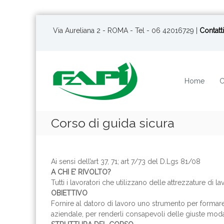
S
a
Via Aureliana 2 - ROMA - Tel - 06 42016729 |
Contatti
l
t
a
a
Home
C
l
c
o
n
Corso di guida sicura
t
e
n
u
Ai sensi dell’art 37, 71; art 7/73 del D.Lgs 81/08
t
A CHI E’ RIVOLTO?
o
Tutti i lavoratori che utilizzano delle attrezzature di la
OBIETTIVO
Fornire al datoro di lavoro uno strumento per formare
aziendale, per renderli consapevoli delle giuste modal