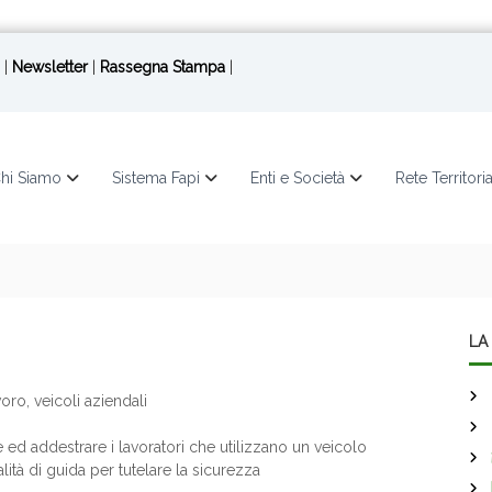
|
Newsletter
|
Rassegna Stampa
|
hi Siamo
Sistema Fapi
Enti e Società
Rete Territori
LA 
voro, veicoli aziendali
 ed addestrare i lavoratori che utilizzano un veicolo
ità di guida per tutelare la sicurezza