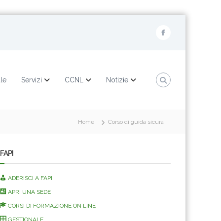
F
a
c
e
ale
Servizi
CCNL
Notizie
b
o
o
Home
Corso di guida sicura
k
FAPI
ADERISCI A FAPI
APRI UNA SEDE
CORSI DI FORMAZIONE ON LINE
GESTIONALE