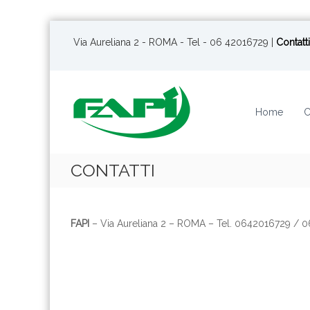
S
a
Via Aureliana 2 - ROMA - Tel - 06 42016729 |
Contatti
l
t
a
a
Home
C
l
c
o
n
CONTATTI
t
e
n
u
FAPI
– Via Aureliana 2 – ROMA – Tel. 0642016729 / 
t
o