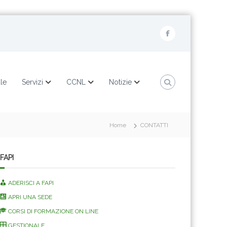
F
a
c
e
ale
Servizi
CCNL
Notizie
b
o
o
Home
CONTATTI
k
FAPI
ADERISCI A FAPI
APRI UNA SEDE
CORSI DI FORMAZIONE ON LINE
GESTIONALE