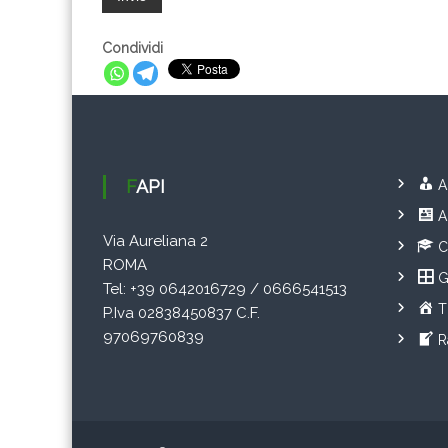
Condividi
FAPI
A
A
Via Aureliana 2
C
ROMA
G
Tel: +39 0642016729 / 0666541513
T
P.Iva 02838450837 C.F.
97069760839
R