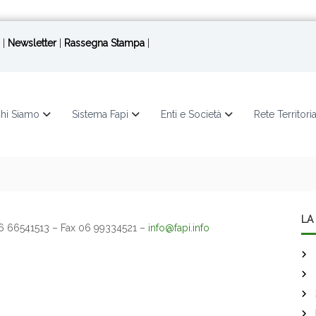
|
Newsletter
|
Rassegna Stampa
|
hi Siamo
Sistema Fapi
Enti e Società
Rete Territori
LA 
06 66541513 – Fax 06 99334521 –
info@fapi.info