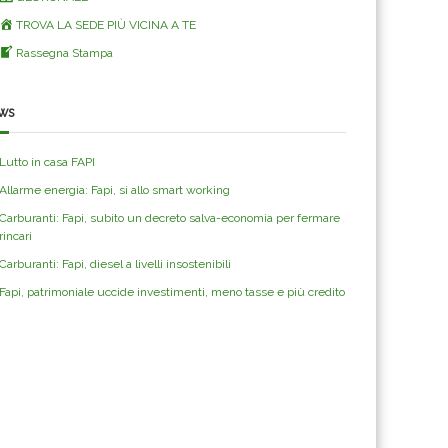
TROVA LA SEDE PIÙ VICINA A TE
Rassegna Stampa
ws
Lutto in casa FAPI
Allarme energia: Fapi, si allo smart working
Carburanti: Fapi, subito un decreto salva-economia per fermare
rincari
Carburanti: Fapi, diesel a livelli insostenibili
Fapi, patrimoniale uccide investimenti, meno tasse e più credito